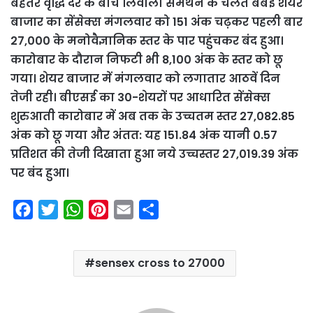
बेहतर वृद्धि दर के बीच लिवाली समर्थन के चलते बंबई शेयर
बाजार का सेंसेक्स मंगलवार को 151 अंक चढ़कर पहली बार
27,000 के मनोवैज्ञानिक स्तर के पार पहुंचकर बंद हुआ।
कारोबार के दौरान निफटी भी 8,100 अंक के स्तर को छू
गया। शेयर बाजार में मंगलवार को लगातार आठवें दिन
तेजी रही। बीएसई का 30-शेयरों पर आधारित सेंसेक्स
शुरुआती कारोबार में अब तक के उच्चतम स्तर 27,082.85
अंक को छू गया और अंतत: यह 151.84 अंक यानी 0.57
प्रतिशत की तेजी दिखाता हुआ नये उच्चस्तर 27,019.39 अंक
पर बंद हुआ।
F
T
W
P
E
S
a
w
h
i
m
h
c
i
a
n
a
a
sensex cross to 27000
e
t
t
t
i
r
b
t
s
e
l
e
o
e
A
r