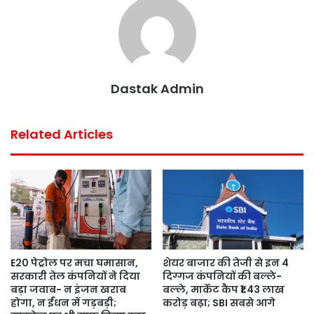
o
r
p
e
k
p
s
t
Dastak Admin
Related Articles
E20 पेट्रोल पर मचा घमासान,
शेयर बाजार की तेजी से इन 4
सरकारी तेल कंपनियों ने दिया
दिग्गज कंपनियों की बल्ले-
बड़ा जवाब- न इंजन खराब
बल्ले, मार्केट कैप ₹1.43 लाख
होगा, न ईंधन में गड़बड़ी;
करोड़ बढ़ा; SBI सबसे आगे