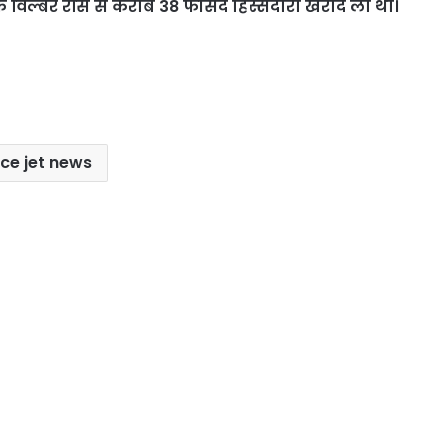
शक विल्बर रॉस से करीब 38 फीसद हिस्सेदारी खरीद ली थी।
ice jet news