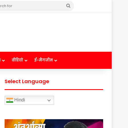
Search
for
ष
वीडियो
ई-मैगज़ीन
Select Language
Hindi