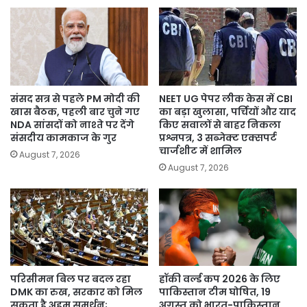
संसद सत्र से पहले PM मोदी की
NEET UG पेपर लीक केस में CBI
खास बैठक, पहली बार चुने गए
का बड़ा खुलासा, पर्चियों और याद
NDA सांसदों को नाश्ते पर देंगे
किए सवालों से बाहर निकला
संसदीय कामकाज के गुर
प्रश्नपत्र, 3 सब्जेक्ट एक्सपर्ट
चार्जशीट में शामिल
August 7, 2026
August 7, 2026
परिसीमन बिल पर बदल रहा
हॉकी वर्ल्ड कप 2026 के लिए
DMK का रुख, सरकार को मिल
पाकिस्तान टीम घोषित, 19
सकता है अहम समर्थन;
अगस्त को भारत-पाकिस्तान