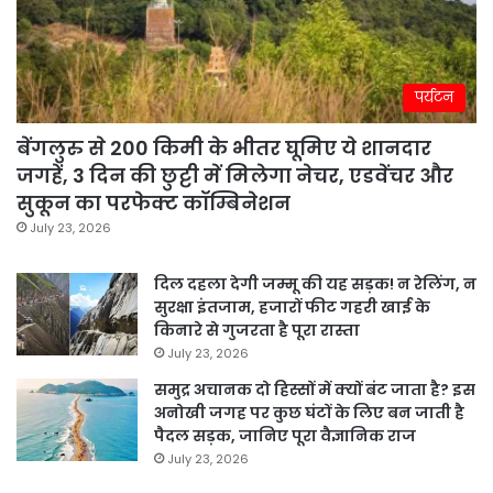
पर्यटन
बेंगलुरु से 200 किमी के भीतर घूमिए ये शानदार
जगहें, 3 दिन की छुट्टी में मिलेगा नेचर, एडवेंचर और
सुकून का परफेक्ट कॉम्बिनेशन
July 23, 2026
दिल दहला देगी जम्मू की यह सड़क! न रेलिंग, न
सुरक्षा इंतजाम, हजारों फीट गहरी खाई के
किनारे से गुजरता है पूरा रास्ता
July 23, 2026
समुद्र अचानक दो हिस्सों में क्यों बंट जाता है? इस
अनोखी जगह पर कुछ घंटों के लिए बन जाती है
पैदल सड़क, जानिए पूरा वैज्ञानिक राज
July 23, 2026