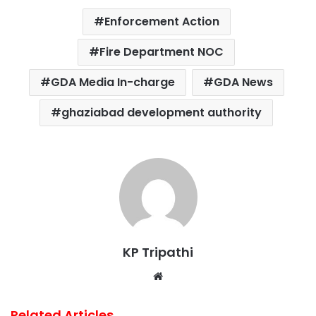
c
i
a
n
a
a
Enforcement Action
e
t
t
t
i
r
b
t
s
e
l
e
Fire Department NOC
o
e
A
r
GDA Media In-charge
GDA News
o
r
p
e
k
p
s
ghaziabad development authority
t
KP Tripathi
Website
Related Articles