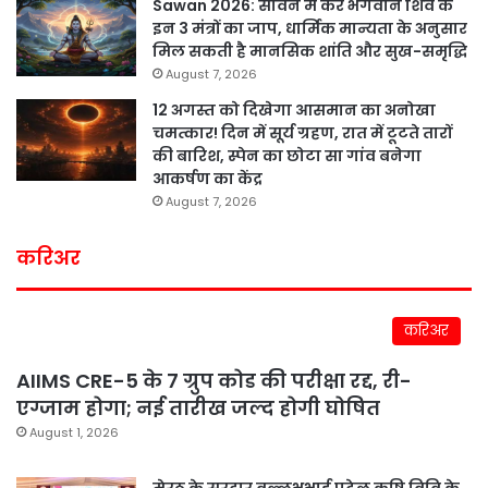
Sawan 2026: सावन में करें भगवान शिव के
इन 3 मंत्रों का जाप, धार्मिक मान्यता के अनुसार
मिल सकती है मानसिक शांति और सुख-समृद्धि
August 7, 2026
12 अगस्त को दिखेगा आसमान का अनोखा
चमत्कार! दिन में सूर्य ग्रहण, रात में टूटते तारों
की बारिश, स्पेन का छोटा सा गांव बनेगा
आकर्षण का केंद्र
August 7, 2026
करिअर
करिअर
AIIMS CRE-5 के 7 ग्रुप कोड की परीक्षा रद्द, री-
एग्जाम होगा; नई तारीख जल्द होगी घोषित
August 1, 2026