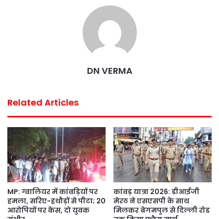
e
t
t
t
i
r
b
t
s
e
l
e
o
e
A
r
o
r
p
e
k
p
s
DN VERMA
t
Related Articles
MP: ग्वालियर में कांवड़ियों पर
कांवड़ यात्रा 2026: डीआईजी
हमला, सरिए-हथौड़ों से पीटा; 20
मेरठ ने एसएसपी के साथ
आरोपियों पर केस, दो युवक
मिलकर बेगमपुल से दिल्ली रोड