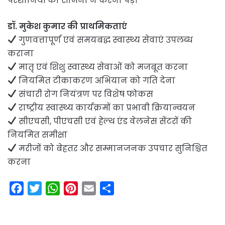
परेशानियों का सामना न करना पड़े।”
डॉ. मुकेश कुमार की प्राथमिकताएं
गुणवत्तापूर्ण एवं समयबद्ध स्वास्थ्य सेवाएं उपलब्ध
कराना
मातृ एवं शिशु स्वास्थ्य सेवाओं को मजबूत करना
नियमित टीकाकरण अभियान को गति देना
संचारी रोग नियंत्रण पर विशेष फोकस
राष्ट्रीय स्वास्थ्य कार्यक्रमों का प्रभावी क्रियान्वयन
सीएचसी, पीएचसी एवं हेल्थ एंड वेलनेस सेंटरों की
नियमित समीक्षा
मरीजों को बेहतर और सम्मानजनक उपचार सुनिश्चित
करना
F
T
W
P
E
S
a
w
h
i
m
h
c
i
a
n
a
a