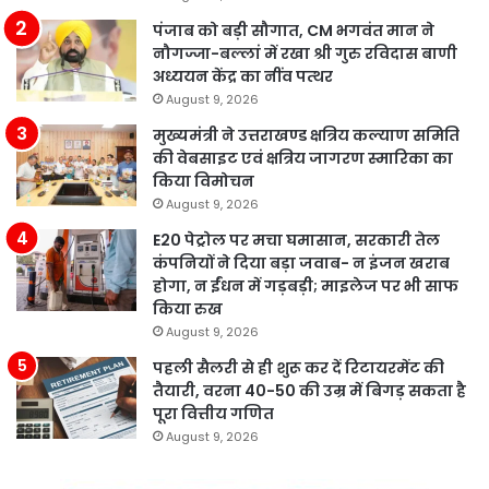
पंजाब को बड़ी सौगात, CM भगवंत मान ने
नौगज्जा-बल्लां में रखा श्री गुरु रविदास बाणी
अध्ययन केंद्र का नींव पत्थर
August 9, 2026
मुख्यमंत्री ने उत्तराखण्ड क्षत्रिय कल्याण समिति
की वेबसाइट एवं क्षत्रिय जागरण स्मारिका का
किया विमोचन
August 9, 2026
E20 पेट्रोल पर मचा घमासान, सरकारी तेल
कंपनियों ने दिया बड़ा जवाब- न इंजन खराब
होगा, न ईंधन में गड़बड़ी; माइलेज पर भी साफ
किया रुख
August 9, 2026
पहली सैलरी से ही शुरू कर दें रिटायरमेंट की
तैयारी, वरना 40-50 की उम्र में बिगड़ सकता है
पूरा वित्तीय गणित
August 9, 2026