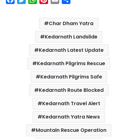
a
w
h
i
m
h
c
i
a
n
a
a
Char Dham Yatra
e
t
t
t
i
r
b
t
s
e
l
e
Kedarnath Landslide
o
e
A
r
Kedarnath Latest Update
o
r
p
e
k
p
s
Kedarnath Pilgrims Rescue
t
Kedarnath Pilgrims Safe
Kedarnath Route Blocked
Kedarnath Travel Alert
Kedarnath Yatra News
Mountain Rescue Operation