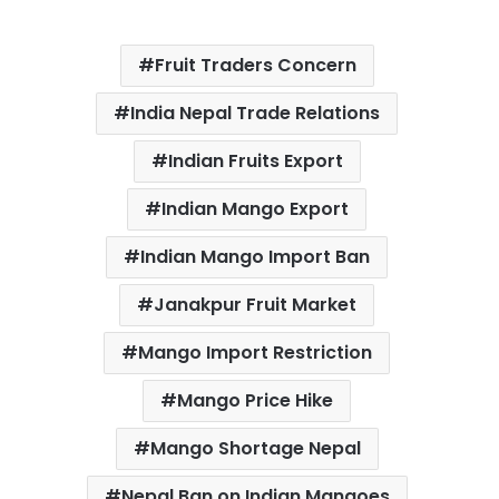
a
w
h
i
m
h
c
i
a
n
a
a
Fruit Traders Concern
e
t
t
t
i
r
b
t
s
e
l
e
India Nepal Trade Relations
o
e
A
r
Indian Fruits Export
o
r
p
e
k
p
s
Indian Mango Export
t
Indian Mango Import Ban
Janakpur Fruit Market
Mango Import Restriction
Mango Price Hike
Mango Shortage Nepal
Nepal Ban on Indian Mangoes