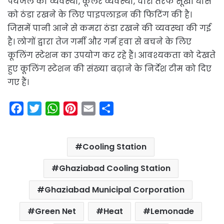
पेयजल की व्यवस्था, कूलर व्यवस्था, चारों तरफ सूखी घास
को ठंडा रखने के लिए पाइपलाइन की फिटिंग की है।
जिसमें पानी आने से कमरा ठंडा रखने की व्यवस्था की गई
है। लोगों द्वारा तेज गर्मी और गर्म हवा से बचने के लिए
कूलिंग स्टेशन का उपयोग कर रहे हैं। आवश्यकता को देखते
हुए कूलिंग स्टेशन की संख्या बढ़ाने के निर्देश टीम को दिए
गए हैं।
F
T
W
P
E
S
a
w
h
i
m
h
c
i
a
n
a
a
Cooling Station
e
t
t
t
i
r
b
t
s
e
l
e
Ghaziabad Cooling Station
o
e
A
r
Ghaziabad Municipal Corporation
o
r
p
e
k
p
s
Green Net
Heat
Lemonade
t