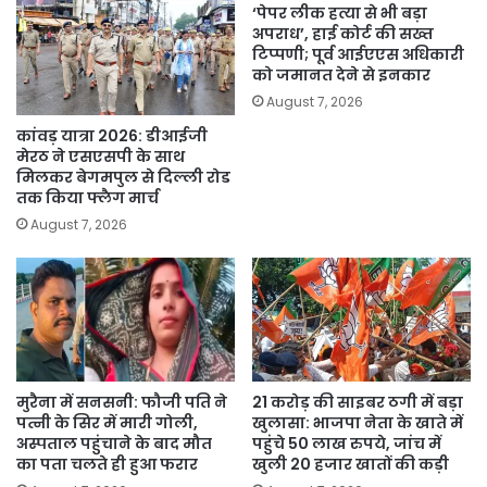
‘पेपर लीक हत्या से भी बड़ा
अपराध’, हाई कोर्ट की सख्त
टिप्पणी; पूर्व आईएएस अधिकारी
को जमानत देने से इनकार
August 7, 2026
कांवड़ यात्रा 2026: डीआईजी
मेरठ ने एसएसपी के साथ
मिलकर बेगमपुल से दिल्ली रोड
तक किया फ्लैग मार्च
August 7, 2026
मुरैना में सनसनी: फौजी पति ने
21 करोड़ की साइबर ठगी में बड़ा
पत्नी के सिर में मारी गोली,
खुलासा: भाजपा नेता के खाते में
अस्पताल पहुंचाने के बाद मौत
पहुंचे 50 लाख रुपये, जांच में
का पता चलते ही हुआ फरार
खुली 20 हजार खातों की कड़ी