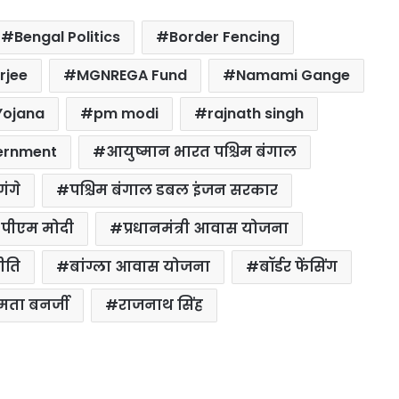
Bengal Politics
Border Fencing
rjee
MGNREGA Fund
Namami Gange
Yojana
pm modi
rajnath singh
vernment
आयुष्मान भारत पश्चिम बंगाल
ंगे
पश्चिम बंगाल डबल इंजन सरकार
पीएम मोदी
प्रधानमंत्री आवास योजना
ीति
बांग्ला आवास योजना
बॉर्डर फेंसिंग
ता बनर्जी
राजनाथ सिंह