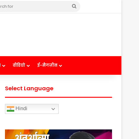
Search
for
ष
वीडियो
ई-मैगज़ीन
Select Language
Hindi