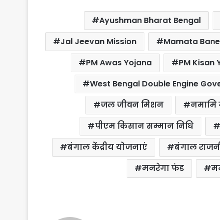
c
i
a
n
a
a
Ayushman Bharat Bengal
e
t
t
t
i
r
b
t
s
e
l
e
Jal Jeevan Mission
Mamata Bane
o
e
A
r
PM Awas Yojana
PM Kisan 
o
r
p
e
k
p
s
West Bengal Double Engine Go
t
जल जीवन मिशन
नमामि ग
पीएम किसान सम्मान निधि
बंगाल केंद्रीय योजनाएं
बंगाल राजन
मनरेगा फंड
मम