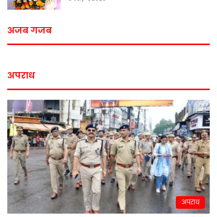
अजब गजब
अपराध
अपराध