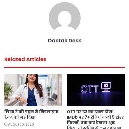
e
t
t
t
i
r
b
t
s
e
l
e
o
e
A
r
o
r
p
e
k
p
s
Dastak Desk
t
Related Articles
लिसा रे की पहल से मिडलाइफ
OTT पर डर का डबल डोज!
हेल्थ को नई दिशा
IMDb पर 7+ रेटिंग वाली 5 हॉरर
फिल्में, एक बार देखना शुरू
August 6, 2026
किया तो स्क्रीन से नजर हटाना