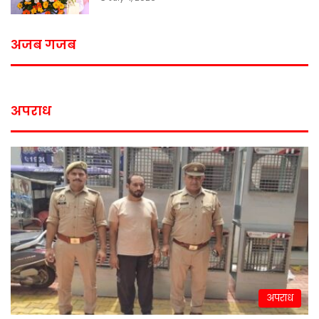
अजब गजब
अपराध
अपराध