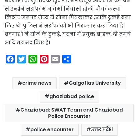
बदमाशों के मुताबिक लूट गए मंगलसूत्र और सोने की चेन
से उन्होंने सर्राफ मोनू वर्मा निवासी होली चौक कस्बा
किठौर जनपद मेरठ से सोना पिघलाकर उसके टुकड़े बना
लिए थे। पुलिस ने सर्राफ को भी गिरफ्तार कर लिया है।
बदमाशों ने सोने के टुकड़े, घटना में प्रयुक्त बाइक, दो तमंचे
आदि बरामद किए हैं।
F
T
W
P
E
S
a
w
h
i
m
h
c
i
a
n
a
a
crime news
Galgotias University
e
t
t
t
i
r
b
t
s
e
l
e
ghaziabad police
o
e
A
r
Ghaziabad: SWAT Team and Ghaziabad
o
r
p
e
Police Encounter
k
p
s
t
police encounter
उत्तर प्रदेश