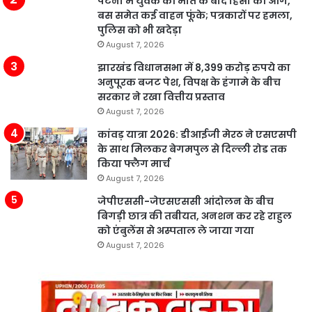
पटना में युवक की मौत के बाद हिंसा की आग,
बस समेत कई वाहन फूंके; पत्रकारों पर हमला,
पुलिस को भी खदेड़ा
August 7, 2026
झारखंड विधानसभा में 8,399 करोड़ रुपये का
अनुपूरक बजट पेश, विपक्ष के हंगामे के बीच
सरकार ने रखा वित्तीय प्रस्ताव
August 7, 2026
कांवड़ यात्रा 2026: डीआईजी मेरठ ने एसएसपी
के साथ मिलकर बेगमपुल से दिल्ली रोड तक
किया फ्लैग मार्च
August 7, 2026
जेपीएससी-जेएसएससी आंदोलन के बीच
बिगड़ी छात्र की तबीयत, अनशन कर रहे राहुल
को एंबुलेंस से अस्पताल ले जाया गया
August 7, 2026