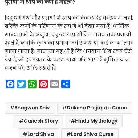
पुराणों में श्राप का क्या है महत्व?
हिंदू धर्मग्रंथों और पुराणों में श्राप को केवल दंड के रूप में नहीं,
बल्कि कर्मों के परिणाम के रूप में भी देखा गया है। धार्मिक
मान्यताओं के अनुसार, कुछ श्राप सीमित समय तक प्रभावी
रहते हैं, जबकि कुछ का प्रभाव लंबे समय या कई जन्मों तक
माना जाता है। मान्यता यह भी है कि भगवान शिव स्वयं ऐसे
देव हैं, जो हर प्रकार के कष्ट, बाधा और श्राप से मुक्ति प्रदान
करने की शक्ति रखते हैं।
F
T
W
P
E
S
a
w
h
i
m
h
c
i
a
n
a
a
Bhagwan Shiv
Daksha Prajapati Curse
e
t
t
t
i
r
b
t
s
e
l
e
Ganesh Story
Hindu Mythology
o
e
A
r
Lord Shiva
Lord Shiva Curse
o
r
p
e