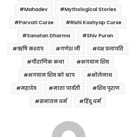
k
p
s
Mahadev
Mythological Stories
t
Parvati Curse
Rishi Kashyap Curse
Sanatan Dharma
Shiv Puran
ऋषि कश्यप
गणेश जी
दक्ष प्रजापति
पौराणिक कथा
भगवान शिव
भगवान शिव को श्राप
भोलेनाथ
महादेव
माता पार्वती
शिव पुराण
सनातन धर्म
हिंदू धर्म