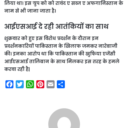
लिया था। इस ग्रुप को को रावंद ए सब्ज ए अफगानिस्तान के
नाम से भी जाना जाता है।
आईएसआई दे रही आतंकियों का साथ
शुक्रवार को हुए इस विरोध प्रदर्शन के दौरान इन
प्रदर्शनकारियों पाकिस्तान के खिलाफ जमकर नारेबाजी
की। इनका आरोप था कि पाकिस्तान की खुफिया एजेंसी
आईएसआई तालिबान के साथ मिलकर इस तरह के हमले
करवा रही है|
F
T
W
P
E
S
a
w
h
i
m
h
c
i
a
n
a
a
e
t
t
t
i
r
b
t
s
e
l
e
o
e
A
r