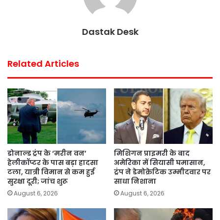
o
r
p
e
k
p
s
Dastak Desk
t
Related Articles
डोनाल्ड ट्रंप के ‘मरीन वन’
मिशिगन प्राइमरी के बाद
हेलीकॉप्टर के पास बड़ा हादसा
अमेरिका में सियासी घमासान,
टला, यात्री विमान से कम हुई
ट्रंप ने डेमोक्रेटिक उम्मीदवार पर
सुरक्षा दूरी; जांच शुरू
साधा निशाना
August 6, 2026
August 6, 2026