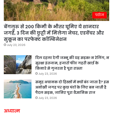
पर्यटन
बेंगलुरु से 200 किमी के भीतर घूमिए ये शानदार
जगहें, 3 दिन की छुट्टी में मिलेगा नेचर, एडवेंचर और
सुकून का परफेक्ट कॉम्बिनेशन
July 23, 2026
दिल दहला देगी जम्मू की यह सड़क! न रेलिंग, न
सुरक्षा इंतजाम, हजारों फीट गहरी खाई के
किनारे से गुजरता है पूरा रास्ता
July 23, 2026
समुद्र अचानक दो हिस्सों में क्यों बंट जाता है? इस
अनोखी जगह पर कुछ घंटों के लिए बन जाती है
पैदल सड़क, जानिए पूरा वैज्ञानिक राज
July 23, 2026
अध्यात्म