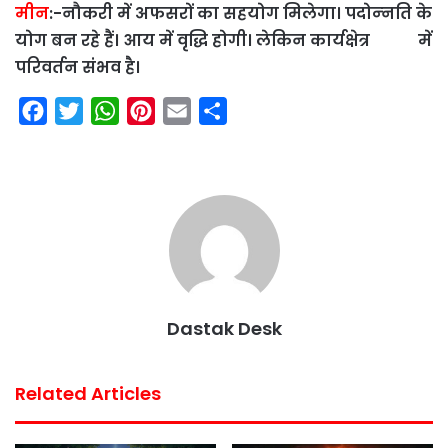
मीन
:-
नौकरी में अफसरों का सहयोग मिलेगा। पदोन्‍नति के
योग बन रहे हैं। आय में वृद्धि होगी। लेकिन कार्यक्षेत्र में
परिवर्तन संभव है।
F
T
W
P
E
S
a
w
h
i
m
h
c
i
a
n
a
a
e
t
t
t
i
r
b
t
s
e
l
e
o
e
A
r
o
r
p
e
k
p
s
Dastak Desk
t
Related Articles