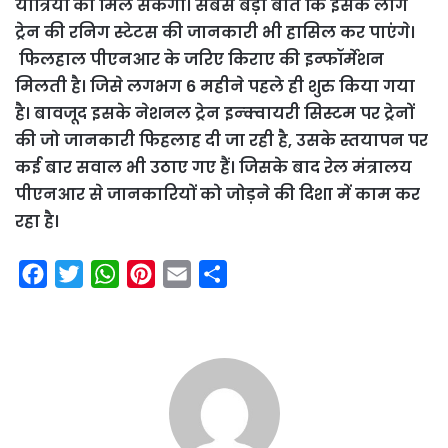
यात्रियों को मिल सकेगी। सबसे बड़ी बात कि इसके लोग
ट्रेन की रनिग स्टेटस की जानकारी भी हासिल कर पाएंगे।
फिलहाल पीएनआर के जरिए किराए की इन्फॉर्मेशन
मिलती है। जिसे लगभग 6 महीने पहले ही शुरु किया गया
है। बावजूद इसके नेशनल ट्रेन इन्क्वायरी सिस्टम पर ट्रेनों
की जो जानकारी फिहलाह दी जा रही है, उसके स्तयापन पर
कई बार सवाल भी उठाए गए हैं। जिसके बाद रेल मंत्रालय
पीएनआर से जानकारियों को जोड़ने की दिशा में काम कर
रहा है।
F
T
W
P
E
S
a
w
h
i
m
h
c
i
a
n
a
a
e
t
t
t
i
r
b
t
s
e
l
e
o
e
A
r
o
r
p
e