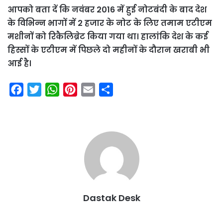
आपको बता दें कि नवंबर 2016 में हुई नोटबंदी के बाद देश
के विभिन्न भागों में 2 हजार के नोट के लिए तमाम एटीएम
मशीनों को रिकैलिब्रेट किया गया था। हालांकि देश के कई
हिस्सों के एटीएम में पिछले दो महीनों के दौरान खराबी भी
आई है।
F
T
W
P
E
S
a
w
h
i
m
h
c
i
a
n
a
a
e
t
t
t
i
r
b
t
s
e
l
e
o
e
A
r
o
r
p
e
k
p
s
Dastak Desk
t