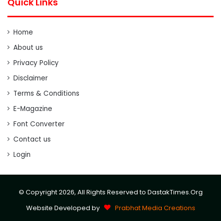
Quick Links
Home
About us
Privacy Policy
Disclaimer
Terms & Conditions
E-Magazine
Font Converter
Contact us
Login
© Copyright 2026, All Rights Reserved to DastakTimes.Org
Website Developed by
Prabhat Media Creations