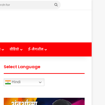
Search
for
ष
वीडियो
ई-मैगज़ीन
Select Language
Hindi