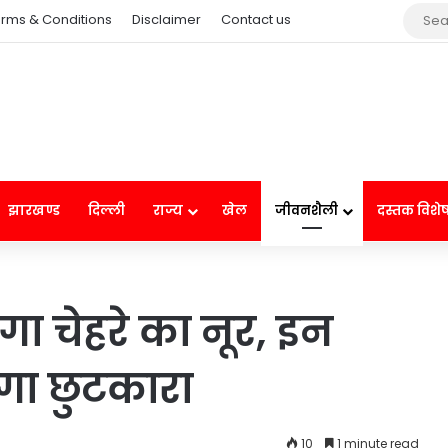
rms & Conditions
Disclaimer
Contact us
झारखण्ड
दिल्ली
राज्य
खेल
जीवनशैली
दस्तक विशे
ढ़ेगा चेहरे का नूर, इन
ेगा छुटकारा
10
1 minute read