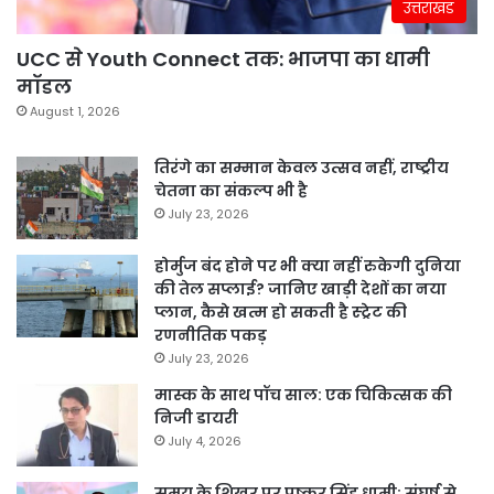
उत्तराखंड
UCC से Youth Connect तक: भाजपा का धामी
मॉडल
August 1, 2026
तिरंगे का सम्मान केवल उत्सव नहीं, राष्ट्रीय
चेतना का संकल्प भी है
July 23, 2026
होर्मुज बंद होने पर भी क्या नहीं रुकेगी दुनिया
की तेल सप्लाई? जानिए खाड़ी देशों का नया
प्लान, कैसे खत्म हो सकती है स्ट्रेट की
रणनीतिक पकड़
July 23, 2026
मास्क के साथ पॉच साल: एक चिकित्सक की
निजी डायरी
July 4, 2026
समय के शिखर पर पुष्कर सिंह धामी: संघर्ष से