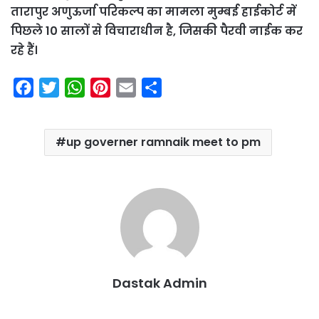
तारापुर अणुऊर्जा परिकल्प का मामला मुम्बई हाईकोर्ट में
पिछले 10 सालों से विचाराधीन है, जिसकी पैरवी नाईक कर
रहे हैं।
F
T
W
P
E
S
a
w
h
i
m
h
c
i
a
n
a
a
up governer ramnaik meet to pm
e
t
t
t
i
r
b
t
s
e
l
e
o
e
A
r
o
r
p
e
k
p
s
t
Dastak Admin