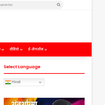
Search
for
ष
वीडियो
ई-मैगज़ीन
Select Language
Hindi