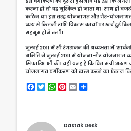
इस वर्गीकरण का दूसरा दुष्प्रभाव यह रहा कि 
करना हो तो वह मुश्किल हो जाता था। साथ ही बज
कठिन था। इस तरह योजनागत और गैर-योजनागत व
व्यय से कितनी राशि विकास कार्याें पर खर्च हुई कि
महसूस होने लगी।
जुलाई 2011 में सी रंगराजन की अध्यक्षता में ‘सार्व
समिति ने जुलाई 2011 में योजना-गैर योजनागत व्य
सिफारिश भी की। यही वजह है कि वित्त मंत्री अर
योजनागत वर्गीकरण को खत्म करने का ऐलान कि
F
T
W
P
E
S
a
w
h
i
m
h
c
i
a
n
a
a
e
t
t
t
i
r
b
t
s
e
l
e
Dastak Desk
o
e
A
r