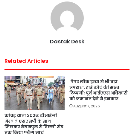
e
t
t
t
i
r
b
t
s
e
l
e
o
e
A
r
o
r
p
e
k
p
s
Dastak Desk
t
Related Articles
‘पेपर लीक हत्या से भी बड़ा
अपराध’, हाई कोर्ट की सख्त
टिप्पणी; पूर्व आईएएस अधिकारी
को जमानत देने से इनकार
August 7, 2026
कांवड़ यात्रा 2026: डीआईजी
मेरठ ने एसएसपी के साथ
मिलकर बेगमपुल से दिल्ली रोड
तक किया फ्लैग मार्च