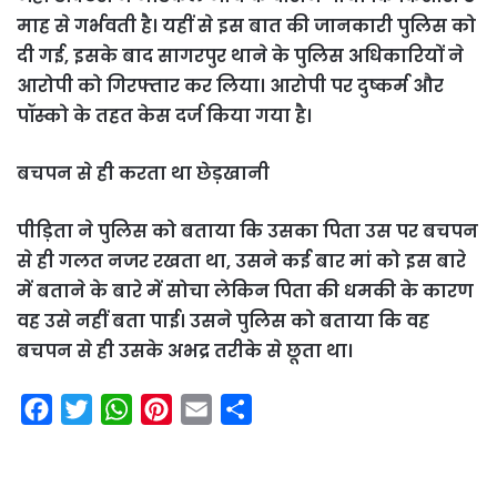
माह से गर्भवती है। यहीं से इस बात की जानकारी पुलिस को
दी गई, इसके बाद सागरपुर थाने के पुलिस अधिकारियों ने
आरोपी को गिरफ्तार कर लिया। आरोपी पर दुष्कर्म और
पॉस्को के तहत केस दर्ज किया गया है।
बचपन से ही करता था छेड़खानी
पीड़िता ने पुलिस को बताया कि उसका पिता उस पर बचपन
से ही गलत नजर रखता था, उसने कई बार मां को इस बारे
में बताने के बारे में सोचा लेकिन पिता की धमकी के कारण
वह उसे नहीं बता पाई। उसने पुलिस को बताया कि वह
बचपन से ही उसके अभद्र तरीके से छूता था।
F
T
W
P
E
S
a
w
h
i
m
h
c
i
a
n
a
a