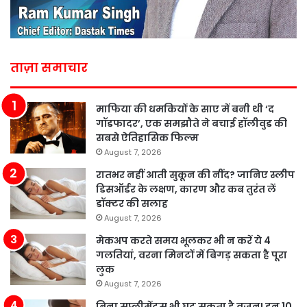
ताज़ा समाचार
माफिया की धमकियों के साए में बनी थी ‘द
गॉडफादर’, एक समझौते ने बचाई हॉलीवुड की
सबसे ऐतिहासिक फिल्म
August 7, 2026
रातभर नहीं आती सुकून की नींद? जानिए स्लीप
डिसऑर्डर के लक्षण, कारण और कब तुरंत लें
डॉक्टर की सलाह
August 7, 2026
मेकअप करते समय भूलकर भी न करें ये 4
गलतियां, वरना मिनटों में बिगड़ सकता है पूरा
लुक
August 7, 2026
बिना सप्लीमेंट्स भी घट सकता है वजन! इन 10