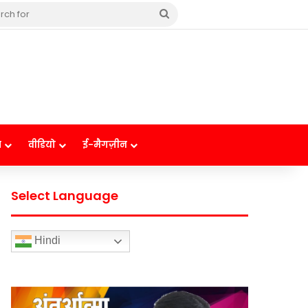
Search
for
ष
वीडियो
ई-मैगज़ीन
Select Language
Hindi