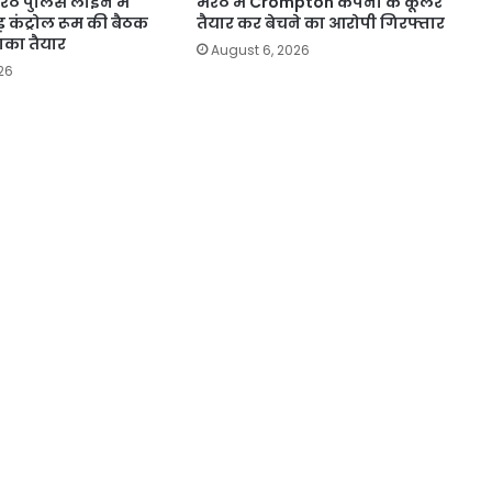
 मेरठ पुलिस लाइन में
मेरठ में Crompton कंपनी के कूलर
 कंट्रोल रूम की बैठक
तैयार कर बेचने का आरोपी गिरफ्तार
खाका तैयार
August 6, 2026
26