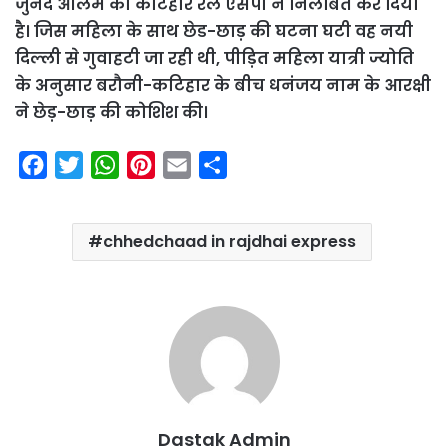
जुनैद आलम को कटिहार रेल एसपी ने निलंबित कर दिया
है। जिस महिला के साथ छेड-छाड़ की घटना घटी वह नयी
दिल्ली से गुवाहटी जा रही थी, पीड़ित महिला यात्री ज्योति
के अनुसार बरौनी-कटिहार के बीच धनंजय नाम के आरक्षी
ने छेड़-छाड़ की कोशिश की।
F
T
W
P
E
S
a
w
h
i
m
h
c
i
a
n
a
a
chhedchaad in rajdhai express
e
t
t
t
i
r
b
t
s
e
l
e
o
e
A
r
o
r
p
e
k
p
s
t
Dastak Admin