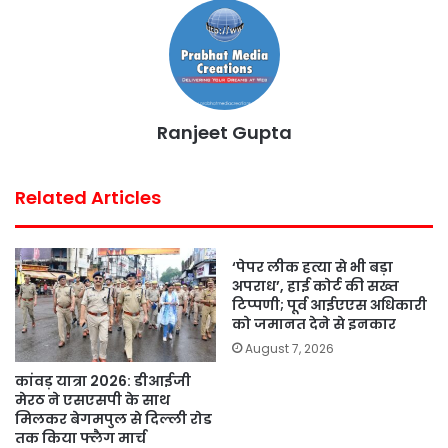
o
r
p
e
k
p
s
t
Ranjeet Gupta
Related Articles
‘पेपर लीक हत्या से भी बड़ा
अपराध’, हाई कोर्ट की सख्त
टिप्पणी; पूर्व आईएएस अधिकारी
को जमानत देने से इनकार
August 7, 2026
कांवड़ यात्रा 2026: डीआईजी
मेरठ ने एसएसपी के साथ
मिलकर बेगमपुल से दिल्ली रोड
तक किया फ्लैग मार्च