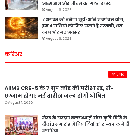
आत्मज्ञान और जीवन का गहरा रहस्य
August 6, 2026
7 अगस्त को बनेगा सूर्य-शनि नवपंचम योग,
इन 4 राशियों को मिल सकते हैं तरक्की, धन
लाभ और नए अवसर
August 6, 2026
करिअर
करिअर
AIIMS CRE-5 के 7 ग्रुप कोड की परीक्षा रद्द, री-
एग्जाम होगा; नई तारीख जल्द होगी घोषित
August 1, 2026
मेरठ के सरदार वल्लभभाई पटेल कृषि विवि के
दीक्षांत समारोह में विद्यार्थियों को राज्यपाल ने दी
उपाधियां