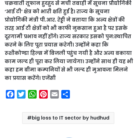
चक्रवाती तूफान हुदहुद से मची तबाही में सूचना प्रौद्योगिकी
‘आई टी’ क्षेत्र को भारी क्षति हुई है। राज्य के सूचना
प्रोद्योगिकी मंत्री पी.आर. रेड्डी ने बताया कि अन्य क्षेत्रों की
तरह आई टी क्षेत्रों को भी काफी नुकसान हुआ है पर इसके
दूरगामी प्रभाव नहीं होंगे। राज्य सरकार इसको पुन:स्थापित
करने के लिए पूरा प्रयास करेगी। उन्होंने कहा कि
रूशीकोण्डा हिल्स में बिजली पहुंच गयी है और अन्य बकाया
काम जल्द ही पूरा कर लिया जायेगा। उन्होंने साथ ही यह भी
कहा हम बीमा कम्पनियों से भी जल्द ही मुआवजा मिलने
का प्रयास करेंगे। एजेंसी
F
T
W
P
E
S
a
w
h
i
m
h
c
i
a
n
a
a
big loss to IT sector by hudhud
e
t
t
t
i
r
b
t
s
e
l
e
o
e
A
r