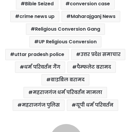
Bible Seized
conversion case
e
t
t
t
i
r
b
t
s
e
l
e
crime news up
Maharajganj News
o
e
A
r
Religious Conversion Gang
o
r
p
e
k
p
s
UP Religious Conversion
t
uttar pradesh police
उत्तर प्रदेश समाचार
धर्म परिवर्तन गैंग
पैम्फलेट बरामद
बाइबिल बरामद
महराजगंज धर्म परिवर्तन मामला
महराजगंज पुलिस
यूपी धर्म परिवर्तन