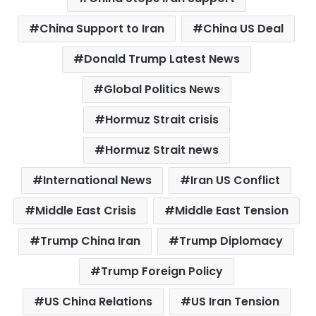
o
r
p
e
k
p
s
China Support to Iran
China US Deal
t
Donald Trump Latest News
Global Politics News
Hormuz Strait crisis
Hormuz Strait news
International News
Iran US Conflict
Middle East Crisis
Middle East Tension
Trump China Iran
Trump Diplomacy
Trump Foreign Policy
US China Relations
US Iran Tension