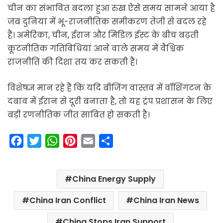
चीन का संभावित बदला हुआ रुख ऐसे समय सामने आया है
जब दुनिया में भू-राजनीतिक समीकरण तेजी से बदल रहे
हैं। अमेरिका, चीन, ईरान और मिडिल ईस्ट के बीच बढ़ती
कूटनीतिक गतिविधियां आने वाले समय में वैश्विक
राजनीति की दिशा तय कर सकती हैं।
विशेषज्ञ मान रहे हैं कि यदि बीजिंग वास्तव में वॉशिंगटन के
दबाव में ईरान से दूरी बनाता है, तो यह ट्रंप प्रशासन के लिए
बड़ी रणनीतिक जीत साबित हो सकती है।
F
T
W
P
E
S
a
w
h
i
m
h
c
i
a
n
a
a
China Energy Supply
e
t
t
t
i
r
b
t
s
e
l
e
China Iran Conflict
China Iran News
o
e
A
r
China Stops Iran Support