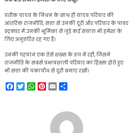
प्रतीक यादव के निधन के साथ ही यादव परिवार की
आंतरिक राजनीति, सत्ता से उनकी दूरी और परिवार के पावर
स्ट्रक्चर में उनकी भूमिका से जुड़े कई सवाल भी हमेशा के
लिए अनुत्तरित रह गए हैं।
उनकी पहचान एक ऐसे शख्स के रूप में रही, जिसने
राजनीति के सबसे प्रभावशाली परिवार का हिस्सा होते हुए
भी सत्ता की चकाचौंध से दूरी बनाए रखी।
F
T
W
P
E
S
a
w
h
i
m
h
c
i
a
n
a
a
e
t
t
t
i
r
b
t
s
e
l
e
o
e
A
r