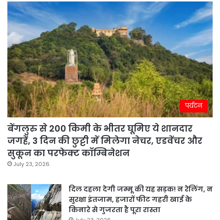
पर्यटन
बेंगलुरु से 200 किमी के भीतर घूमिए ये शानदार
जगहें, 3 दिन की छुट्टी में मिलेगा नेचर, एडवेंचर और
सुकून का परफेक्ट कॉम्बिनेशन
July 23, 2026
दिल दहला देगी जम्मू की यह सड़क! न रेलिंग, न
सुरक्षा इंतजाम, हजारों फीट गहरी खाई के
किनारे से गुजरता है पूरा रास्ता
July 23, 2026