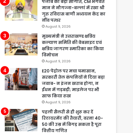
पंजाब को बड़ी सौगात, CM भगवंत
मान ने नौगज्जा-बल्लां में रखा श्री
गुरु रविदास बाणी अध्ययन केंद्र का
नींव पत्थर
August 9, 2026
मुख्यमंत्री ने उत्तराखण्ड क्षत्रिय
कल्याण समिति की वेबसाइट एवं
क्षत्रिय जागरण स्मारिका का किया
विमोचन
August 9, 2026
E20 पेट्रोल पर मचा घमासान,
सरकारी तेल कंपनियों ने दिया बड़ा
जवाब- न इंजन खराब होगा, न
ईंधन में गड़बड़ी; माइलेज पर भी
साफ किया रुख
August 9, 2026
पहली सैलरी से ही शुरू कर दें
रिटायरमेंट की तैयारी, वरना 40-
50 की उम्र में बिगड़ सकता है पूरा
वित्तीय गणित