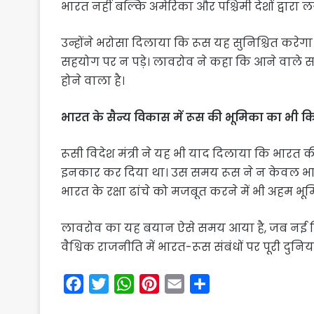
भारत नहीं बल्कि अमेरिका और पश्चिमी देशों द्वारा ल
उन्होंने भरोसा दिलाया कि रूस यह सुनिश्चित करेगा
सहयोग पर न पड़े। लावरोव ने कहा कि आने वाले सम
होने वाला है।
भारत के सैन्य विकास में रूस की भूमिका का भी कि
रूसी विदेश मंत्री ने यह भी याद दिलाया कि भारत की
इनकार कर दिया था। उस समय रूस ने न केवल भ
भारत के रक्षा ढांचे को मजबूत करने में भी अहम भ
लावरोव का यह बयान ऐसे समय आया है, जब नई दिल्ल
वैश्विक राजनीति में भारत-रूस संबंधों पर पूरी दुनि
F
T
W
P
E
S
a
w
h
i
m
h