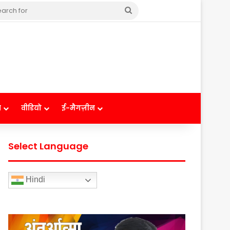
Search
for
ष
वीडियो
ई-मैगज़ीन
Select Language
Hindi