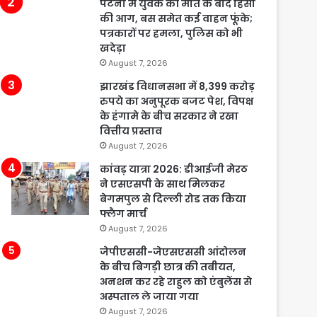
पटना में युवक की मौत के बाद हिंसा
की आग, बस समेत कई वाहन फूंके;
पत्रकारों पर हमला, पुलिस को भी
खदेड़ा
August 7, 2026
झारखंड विधानसभा में 8,399 करोड़
रुपये का अनुपूरक बजट पेश, विपक्ष
के हंगामे के बीच सरकार ने रखा
वित्तीय प्रस्ताव
August 7, 2026
कांवड़ यात्रा 2026: डीआईजी मेरठ
ने एसएसपी के साथ मिलकर
बेगमपुल से दिल्ली रोड तक किया
फ्लैग मार्च
August 7, 2026
जेपीएससी-जेएसएससी आंदोलन
के बीच बिगड़ी छात्र की तबीयत,
अनशन कर रहे राहुल को एंबुलेंस से
अस्पताल ले जाया गया
August 7, 2026