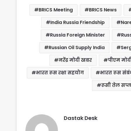
c
i
a
n
a
a
BRICS Meeting
BRICS News
e
t
t
t
i
r
b
t
s
e
l
e
India Russia Friendship
Nar
o
e
A
r
Russia Foreign Minister
Russ
o
r
p
e
k
p
s
Russian Oil Supply India
Ser
t
नरेंद्र मोदी खबर
पीएम मोद
भारत रूस रक्षा सहयोग
भारत रूस संबं
रूसी तेल सप्
Dastak Desk