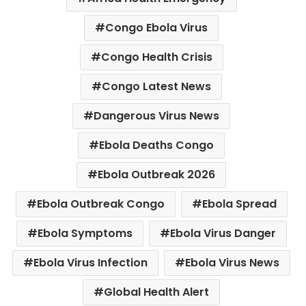
o
e
A
r
Congo Ebola Virus
o
r
p
e
k
p
s
Congo Health Crisis
t
Congo Latest News
Dangerous Virus News
Ebola Deaths Congo
Ebola Outbreak 2026
Ebola Outbreak Congo
Ebola Spread
Ebola Symptoms
Ebola Virus Danger
Ebola Virus Infection
Ebola Virus News
Global Health Alert