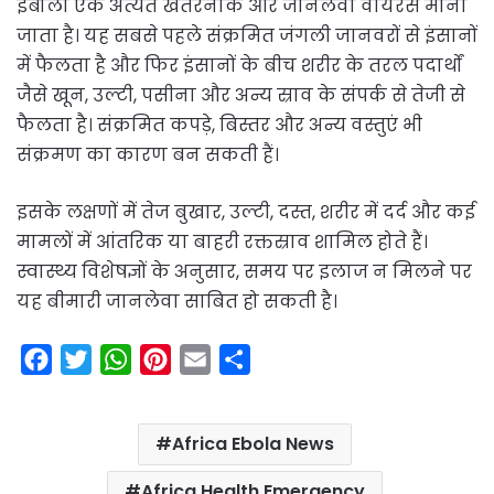
इबोला एक अत्यंत खतरनाक और जानलेवा वायरस माना
जाता है। यह सबसे पहले संक्रमित जंगली जानवरों से इंसानों
में फैलता है और फिर इंसानों के बीच शरीर के तरल पदार्थों
जैसे खून, उल्टी, पसीना और अन्य स्राव के संपर्क से तेजी से
फैलता है। संक्रमित कपड़े, बिस्तर और अन्य वस्तुएं भी
संक्रमण का कारण बन सकती हैं।
इसके लक्षणों में तेज बुखार, उल्टी, दस्त, शरीर में दर्द और कई
मामलों में आंतरिक या बाहरी रक्तस्राव शामिल होते हैं।
स्वास्थ्य विशेषज्ञों के अनुसार, समय पर इलाज न मिलने पर
यह बीमारी जानलेवा साबित हो सकती है।
F
T
W
P
E
S
a
w
h
i
m
h
c
i
a
n
a
a
Africa Ebola News
e
t
t
t
i
r
b
t
s
e
l
e
Africa Health Emergency