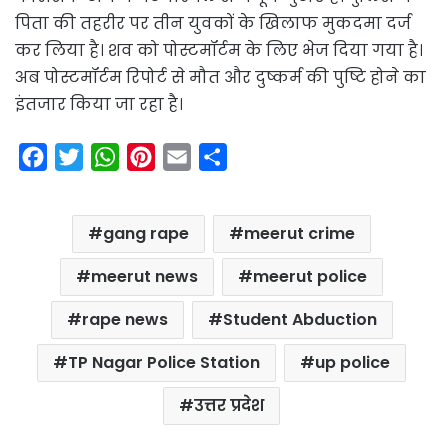
पिता की तहरीर पर तीन युवकों के खिलाफ मुकदमा दर्ज
कर लिया है। शव को पोस्टमॉर्टम के लिए भेज दिया गया है।
अब पोस्टमॉर्टम रिपोर्ट से मौत और दुष्कर्म की पुष्टि होने का
इंतजार किया जा रहा है।
F
T
W
P
E
S
a
w
h
i
m
h
c
i
a
n
a
a
gang rape
meerut crime
e
t
t
t
i
r
b
t
s
e
l
e
meerut news
meerut police
o
e
A
r
rape news
Student Abduction
o
r
p
e
k
p
s
TP Nagar Police Station
up police
t
उत्तर प्रदेश