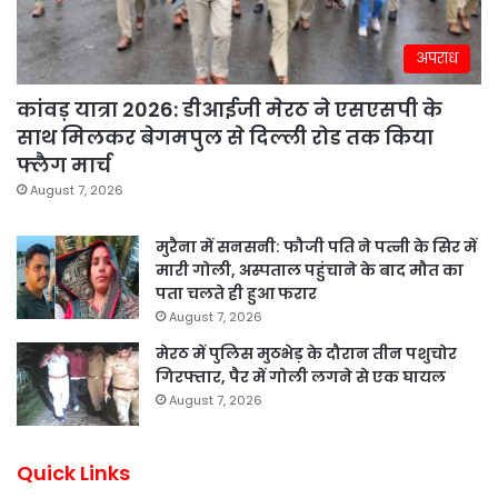
अपराध
कांवड़ यात्रा 2026: डीआईजी मेरठ ने एसएसपी के
साथ मिलकर बेगमपुल से दिल्ली रोड तक किया
फ्लैग मार्च
August 7, 2026
मुरैना में सनसनी: फौजी पति ने पत्नी के सिर में
मारी गोली, अस्पताल पहुंचाने के बाद मौत का
पता चलते ही हुआ फरार
August 7, 2026
मेरठ में पुलिस मुठभेड़ के दौरान तीन पशुचोर
गिरफ्तार, पैर में गोली लगने से एक घायल
August 7, 2026
Quick Links