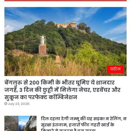
पर्यटन
बेंगलुरु से 200 किमी के भीतर घूमिए ये शानदार
जगहें, 3 दिन की छुट्टी में मिलेगा नेचर, एडवेंचर और
सुकून का परफेक्ट कॉम्बिनेशन
July 23, 2026
दिल दहला देगी जम्मू की यह सड़क! न रेलिंग, न
सुरक्षा इंतजाम, हजारों फीट गहरी खाई के
किनारे से गुजरता है पूरा रास्ता