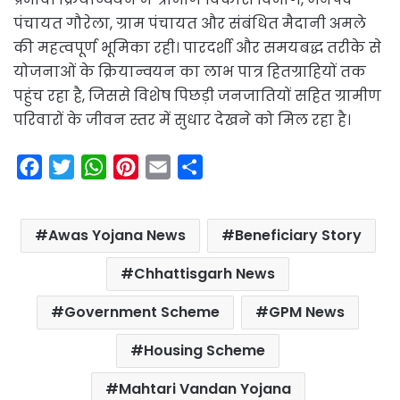
पंचायत गौरेला, ग्राम पंचायत और संबंधित मैदानी अमले
की महत्वपूर्ण भूमिका रही। पारदर्शी और समयबद्ध तरीके से
योजनाओं के क्रियान्वयन का लाभ पात्र हितग्राहियों तक
पहुंच रहा है, जिससे विशेष पिछड़ी जनजातियों सहित ग्रामीण
परिवारों के जीवन स्तर में सुधार देखने को मिल रहा है।
F
T
W
P
E
S
a
w
h
i
m
h
c
i
a
n
a
a
Awas Yojana News
Beneficiary Story
e
t
t
t
i
r
b
t
s
e
l
e
Chhattisgarh News
o
e
A
r
Government Scheme
GPM News
o
r
p
e
k
p
s
Housing Scheme
t
Mahtari Vandan Yojana