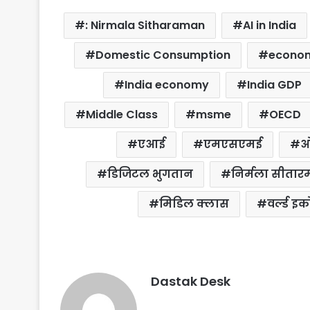
c
i
a
n
a
a
: Nirmala Sitharaman
AI in India
e
t
t
t
i
r
b
t
s
e
l
e
Domestic Consumption
econom
o
e
A
r
India economy
India GDP
o
r
p
e
k
p
s
Middle Class
msme
OECD
t
एआई
एमएसएमई
ओ
डिजिटल भुगतान
निर्मला सीता
मिडिल क्लास
वर्ल्ड 
Dastak Desk