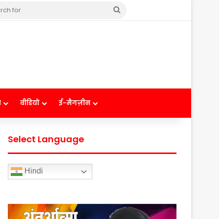
Search
for
ष
वीडियो
ई-मैगज़ीन
Select Language
Hindi