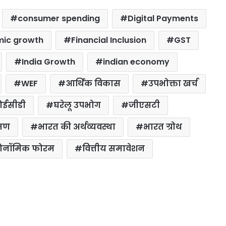
consumer spending
Digital Payments
ic growth
Financial Inclusion
GST
India Growth
indian economy
WEF
आर्थिक विकास
उपभोक्ता खर्च
ईसीडी
घरेलू उपभोग
जीएसटी
रमण
भारत की अर्थव्यवस्था
भारत ग्रोथ
इकोनॉमिक फोरम
वित्तीय समावेशन