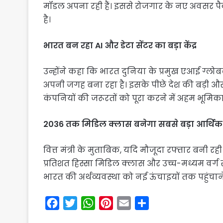
मॉडल अपना रही हैं। इससे रोजगार के नए अवसर प
है।
भारत बन रहा AI और डेटा सेंटर का बड़ा केंद्र
उन्होंने कहा कि भारत दुनिया के प्रमुख एआई ग्लोबल कै
अपनी जगह बना रहा है। इसके पीछे देश की बड़ी औ
कंपनियों की जरूरतों को पूरा करने में अहम भूमिका
2036 तक मिडिल क्लास बनेगा सबसे बड़ा आर्थि
वित्त मंत्री के मुताबिक, यदि मौजूदा रफ्तार बनी
प्रतिशत हिस्सा मिडिल क्लास और उच्च-मध्यम वर्ग स
भारत की अर्थव्यवस्था को नई ऊंचाइयों तक पहुंचान
F
T
W
P
E
S
a
w
h
i
m
h