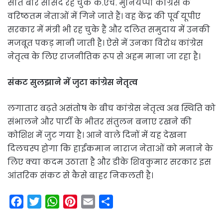
सात बार सांसद रह चुके के.एच. मुनियप्पा कांग्रेस के
वरिष्ठतम नेताओं में गिने जाते हैं। वह केंद्र की पूर्व यूपीए
सरकार में मंत्री भी रह चुके हैं और दलित समुदाय में उनकी
मजबूत पकड़ मानी जाती है। ऐसे में उनका विरोध कांग्रेस
नेतृत्व के लिए राजनीतिक रूप से अहम माना जा रहा है।
संकट सुलझाने में जुटा कांग्रेस नेतृत्व
लगातार बढ़ते असंतोष के बीच कांग्रेस नेतृत्व अब स्थिति को
संभालने और पार्टी के भीतर संतुलन बनाए रखने की
कोशिश में जुट गया है। आने वाले दिनों में यह देखना
दिलचस्प होगा कि हाईकमान नाराज नेताओं को मनाने के
लिए क्या कदम उठाता है और डीके शिवकुमार सरकार इस
आंतरिक संकट से कैसे बाहर निकलती है।
F
T
W
P
E
S
a
w
h
i
m
h