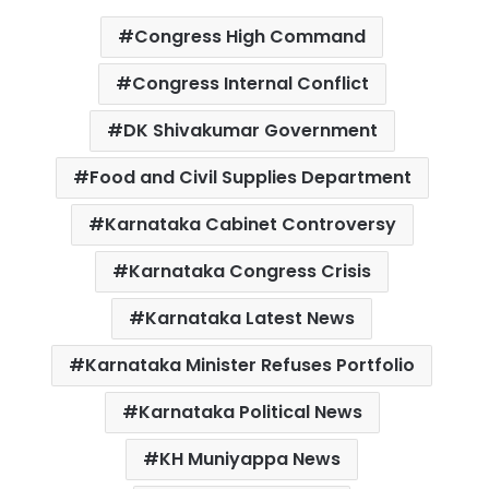
c
i
a
n
a
a
Congress High Command
e
t
t
t
i
r
b
t
s
e
l
e
Congress Internal Conflict
o
e
A
r
DK Shivakumar Government
o
r
p
e
k
p
s
Food and Civil Supplies Department
t
Karnataka Cabinet Controversy
Karnataka Congress Crisis
Karnataka Latest News
Karnataka Minister Refuses Portfolio
Karnataka Political News
KH Muniyappa News