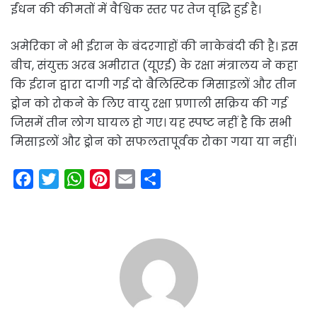
ईंधन की कीमतों में वैश्विक स्तर पर तेज वृद्धि हुई है।
अमेरिका ने भी ईरान के बंदरगाहों की नाकेबंदी की है। इस
बीच, संयुक्त अरब अमीरात (यूएई) के रक्षा मंत्रालय ने कहा
कि ईरान द्वारा दागी गई दो बैलिस्टिक मिसाइलों और तीन
ड्रोन को रोकने के लिए वायु रक्षा प्रणाली सक्रिय की गई
जिसमें तीन लोग घायल हो गए। यह स्पष्ट नहीं है कि सभी
मिसाइलों और ड्रोन को सफलतापूर्वक रोका गया या नहीं।
F
T
W
P
E
S
a
w
h
i
m
h
c
i
a
n
a
a
e
t
t
t
i
r
b
t
s
e
l
e
o
e
A
r
o
r
p
e