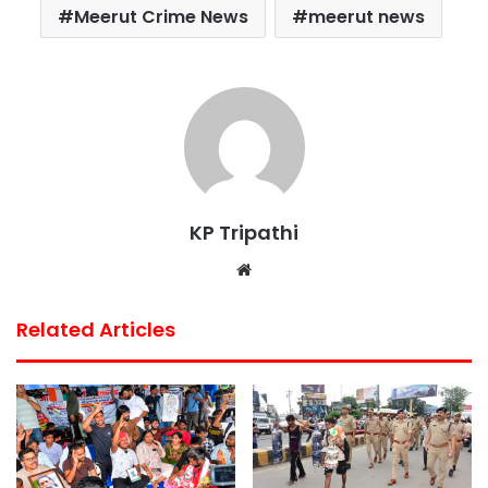
Meerut Crime News
meerut news
o
r
p
e
k
p
s
t
KP Tripathi
Website
Related Articles