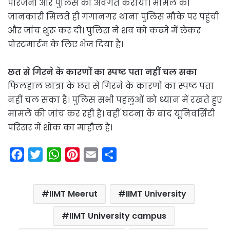
परिजनों और पुलिस को अवगत कराया। मामले की
जानकारी मिलते ही गंगानगर थाना पुलिस मौके पर पहुंची
और जांच शुरू कर दी। पुलिस ने शव को कब्जे में लेकर
पोस्टमार्टम के लिए भेज दिया है।
छत से गिरने के कारणों का स्पष्ट पता नहीं चल सका
फिलहाल छात्रा के छत से गिरने के कारणों का स्पष्ट पता
नहीं चल सका है। पुलिस सभी पहलुओं को ध्यान में रखते हुए
मामले की जांच कर रही है। वहीं घटना के बाद यूनिवर्सिटी
परिसर में शोक का माहौल है।
F
T
W
P
E
S
a
w
h
i
m
h
c
i
a
n
a
a
IIMT Meerut
IIMT University
e
t
t
t
i
r
b
t
s
e
l
e
IIMT University campus
o
e
A
r