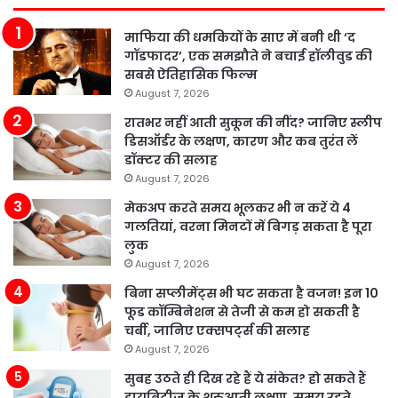
माफिया की धमकियों के साए में बनी थी ‘द
गॉडफादर’, एक समझौते ने बचाई हॉलीवुड की
सबसे ऐतिहासिक फिल्म
August 7, 2026
रातभर नहीं आती सुकून की नींद? जानिए स्लीप
डिसऑर्डर के लक्षण, कारण और कब तुरंत लें
डॉक्टर की सलाह
August 7, 2026
मेकअप करते समय भूलकर भी न करें ये 4
गलतियां, वरना मिनटों में बिगड़ सकता है पूरा
लुक
August 7, 2026
बिना सप्लीमेंट्स भी घट सकता है वजन! इन 10
फूड कॉम्बिनेशन से तेजी से कम हो सकती है
चर्बी, जानिए एक्सपर्ट्स की सलाह
August 7, 2026
सुबह उठते ही दिख रहे हैं ये संकेत? हो सकते हैं
डायबिटीज के शुरुआती लक्षण, समय रहते