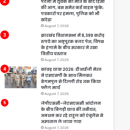
पटना में युवक की मौत के बाद हिंसा
की आग, बस समेत कई वाहन फूंके;
पत्रकारों पर हमला, पुलिस को भी
खदेड़ा
August 7, 2026
झारखंड विधानसभा में 8,399 करोड़
रुपये का अनुपूरक बजट पेश, विपक्ष
के हंगामे के बीच सरकार ने रखा
वित्तीय प्रस्ताव
August 7, 2026
कांवड़ यात्रा 2026: डीआईजी मेरठ
ने एसएसपी के साथ मिलकर
बेगमपुल से दिल्ली रोड तक किया
फ्लैग मार्च
August 7, 2026
जेपीएससी-जेएसएससी आंदोलन
के बीच बिगड़ी छात्र की तबीयत,
अनशन कर रहे राहुल को एंबुलेंस से
अस्पताल ले जाया गया
August 7, 2026