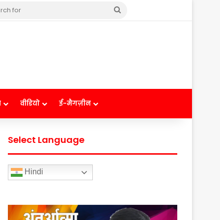
Search
for
ष
वीडियो
ई-मैगज़ीन
Select Language
Hindi