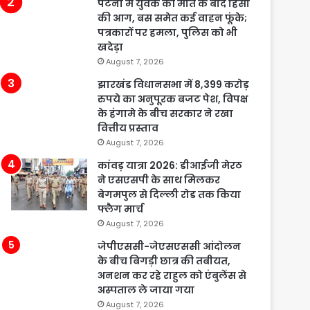
पटना में युवक की मौत के बाद हिंसा
की आग, बस समेत कई वाहन फूंके;
पत्रकारों पर हमला, पुलिस को भी
खदेड़ा
August 7, 2026
झारखंड विधानसभा में 8,399 करोड़
रुपये का अनुपूरक बजट पेश, विपक्ष
के हंगामे के बीच सरकार ने रखा
वित्तीय प्रस्ताव
August 7, 2026
कांवड़ यात्रा 2026: डीआईजी मेरठ
ने एसएसपी के साथ मिलकर
बेगमपुल से दिल्ली रोड तक किया
फ्लैग मार्च
August 7, 2026
जेपीएससी-जेएसएससी आंदोलन
के बीच बिगड़ी छात्र की तबीयत,
अनशन कर रहे राहुल को एंबुलेंस से
अस्पताल ले जाया गया
August 7, 2026