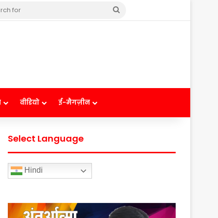
Search
for
ष
वीडियो
ई-मैगज़ीन
Select Language
Hindi