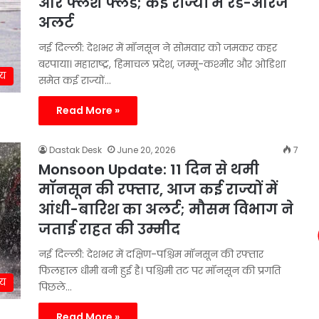
और फ्लैश फ्लड; कई राज्यों में रेड-ऑरेंज
अलर्ट
नई दिल्ली: देशभर में मॉनसून ने सोमवार को जमकर कहर
बरपाया। महाराष्ट्र, हिमाचल प्रदेश, जम्मू-कश्मीर और ओडिशा
ीय
समेत कई राज्यों…
Read More »
Dastak Desk
June 20, 2026
7
Monsoon Update: 11 दिन से थमी
मॉनसून की रफ्तार, आज कई राज्यों में
आंधी-बारिश का अलर्ट; मौसम विभाग ने
जताई राहत की उम्मीद
नई दिल्ली: देशभर में दक्षिण-पश्चिम मॉनसून की रफ्तार
फिलहाल धीमी बनी हुई है। पश्चिमी तट पर मॉनसून की प्रगति
ीय
पिछले…
Read More »