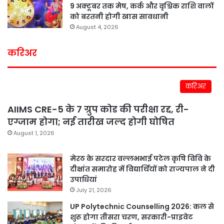
9 अक्टूबर तक मेष, कर्क और वृश्चिक राशि वालों
को बरतनी होगी खास सावधानी
August 4, 2026
करिअर
करिअर
AIIMS CRE-5 के 7 ग्रुप कोड की परीक्षा रद्द, री-
एग्जाम होगा; नई तारीख जल्द होगी घोषित
August 1, 2026
मेरठ के सरदार वल्लभभाई पटेल कृषि विवि के
दीक्षांत समारोह में विद्यार्थियों को राज्यपाल ने दी
उपाधियां
July 21, 2026
UP Polytechnic Counselling 2026: कल से
शुरू होगा तीसरा चरण, सरकारी-प्राइवेट