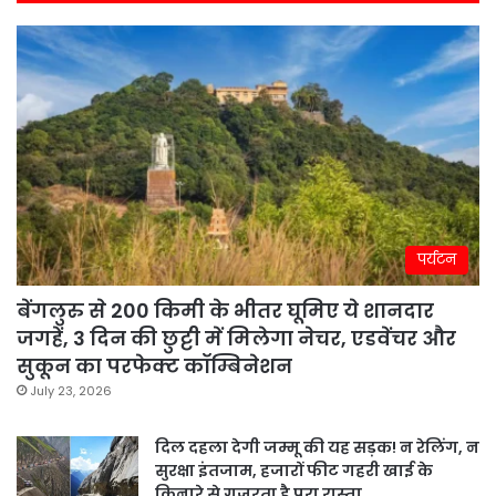
पर्यटन
बेंगलुरु से 200 किमी के भीतर घूमिए ये शानदार
जगहें, 3 दिन की छुट्टी में मिलेगा नेचर, एडवेंचर और
सुकून का परफेक्ट कॉम्बिनेशन
July 23, 2026
दिल दहला देगी जम्मू की यह सड़क! न रेलिंग, न
सुरक्षा इंतजाम, हजारों फीट गहरी खाई के
किनारे से गुजरता है पूरा रास्ता