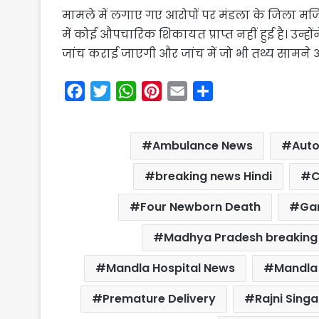
मामले में लगाए गए आरोपों पर मंडला के जिला मजिस्
में कोई औपचारिक शिकायत प्राप्त नहीं हुई है। उन्ह
जांच कराई जाएगी और जांच में जो भी तथ्य सामने
F
T
W
P
E
S
a
w
h
i
m
h
c
i
a
n
a
a
Ambulance News
Auto
e
t
t
t
i
r
b
t
s
e
l
e
breaking news Hindi
C
o
e
A
r
Four Newborn Death
Ga
o
r
p
e
k
p
s
Madhya Pradesh breaking
t
Mandla Hospital News
Mandla
Premature Delivery
Rajni Sing