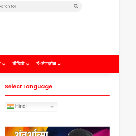
Search
for
ष
वीडियो
ई-मैगज़ीन
Select Language
Hindi