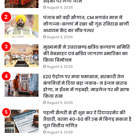
सड़कों पर लगा जाम
August 9, 2026
पंजाब को बड़ी सौगात, CM भगवंत मान ने
नौगज्जा-बल्लां में रखा श्री गुरु रविदास बाणी
अध्ययन केंद्र का नींव पत्थर
August 9, 2026
मुख्यमंत्री ने उत्तराखण्ड क्षत्रिय कल्याण समिति
की वेबसाइट एवं क्षत्रिय जागरण स्मारिका का
किया विमोचन
August 9, 2026
E20 पेट्रोल पर मचा घमासान, सरकारी तेल
कंपनियों ने दिया बड़ा जवाब- न इंजन खराब
होगा, न ईंधन में गड़बड़ी; माइलेज पर भी साफ
किया रुख
August 9, 2026
पहली सैलरी से ही शुरू कर दें रिटायरमेंट की
तैयारी, वरना 40-50 की उम्र में बिगड़ सकता है
पूरा वित्तीय गणित
August 9, 2026