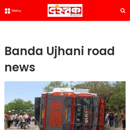
S
Menu
Banda Ujhani road
news