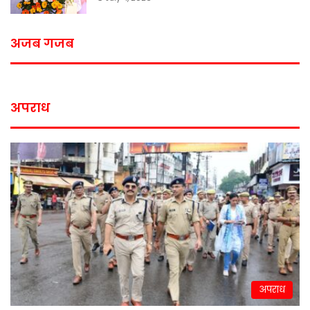
अजब गजब
अपराध
अपराध