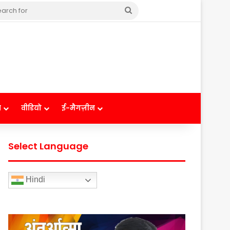
Search
for
ष
वीडियो
ई-मैगज़ीन
Select Language
Hindi