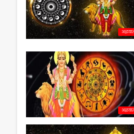
अद्धयात
अद्धयात