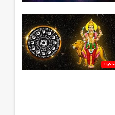
अद्धयात