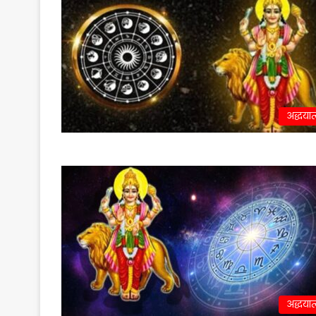
अद्धयात
अद्धयात