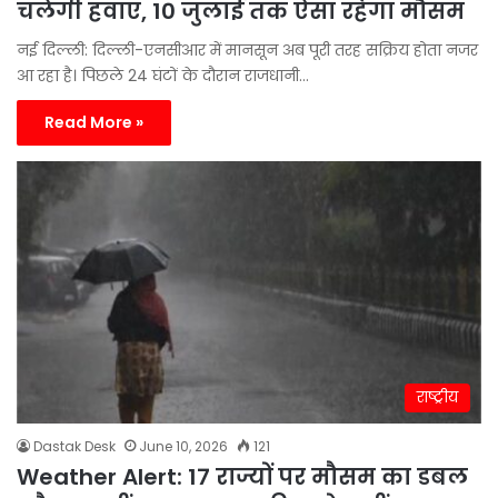
चलेंगी हवाएं, 10 जुलाई तक ऐसा रहेगा मौसम
नई दिल्ली: दिल्ली-एनसीआर में मानसून अब पूरी तरह सक्रिय होता नजर
आ रहा है। पिछले 24 घंटों के दौरान राजधानी…
Read More »
राष्ट्रीय
Dastak Desk
June 10, 2026
121
Weather Alert: 17 राज्यों पर मौसम का डबल