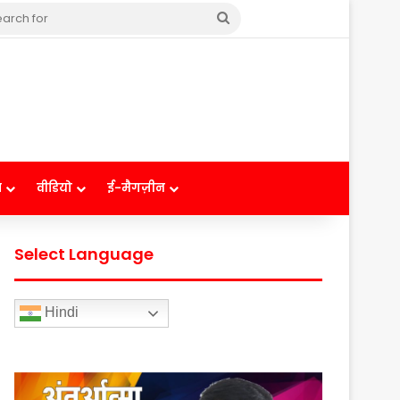
Search
for
ष
वीडियो
ई-मैगज़ीन
Select Language
Hindi