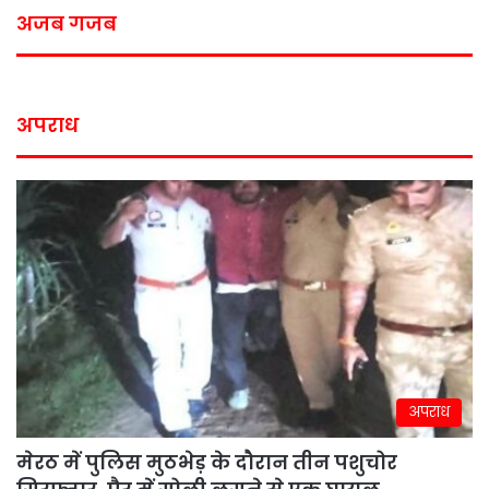
अजब गजब
अपराध
अपराध
मेरठ में पुलिस मुठभेड़ के दौरान तीन पशुचोर