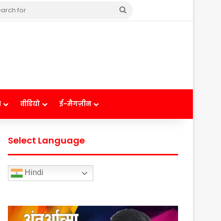
Search
for
ष
वीडियो
ई-मैगज़ीन
Select Language
Hindi